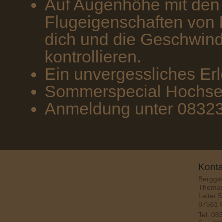
Auf Augenhöhe mit den 
Flugeigenschaften von 
dich und die Geschwind
kontrollieren.
Ein unvergessliches Erle
Sommerspecial Hochseil
Anmeldung unter 08323
Konta
Berggas
Thomas
Laiter 5
87561 
Tel.
08