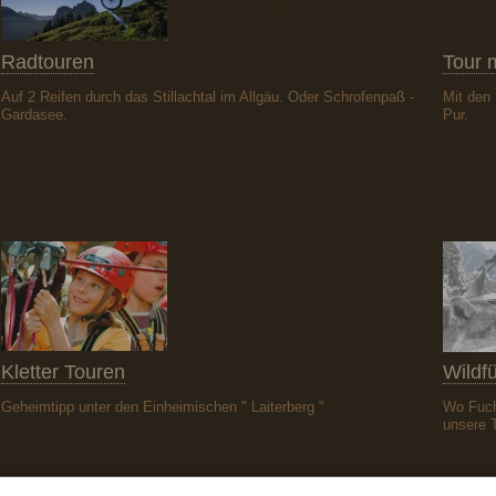
Radtouren
Tour 
Auf 2 Reifen durch das Stillachtal im Allgäu. Oder Schrofenpaß -
Mit den
Gardasee.
Pur.
Kletter Touren
Wildf
Geheimtipp unter den Einheimischen " Laiterberg "
Wo Fuch
unsere 