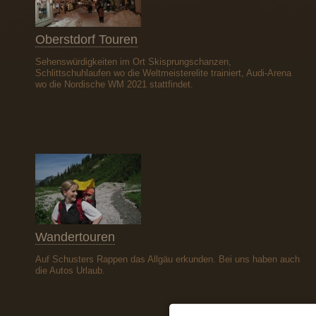
Oberstdorf Touren
Sehenswürdigkeiten im Ort Skisprungschanzen,
Schlittschuhlaufen wo die Weltmeisterelite trainiert, Audi-Arena
wo die Nordische WM 2021 stattfindet.
Wandertouren
Auf Schusters Rappen das Allgäu erkunden. Bei uns haben auch
die Autos Urlaub.