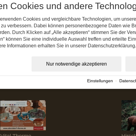
en Cookies und andere Technolog
verwenden Cookies und vergleichbare Technologien, um unsere
nd zu verbessern. Dabei können personenbezogene Daten wie B
erden. Durch Klicken auf „Alle akzeptieren“ stimmen Sie der V
n“ können Sie eine individuelle Auswahl treffen und erteilte Ein
ere Informationen erhalten Sie in unserer Datenschutzerklärung
Bergtouren
Natur
Die Laiter als Basislager für ihre Touren
Urlaubsr
Nur notwendige akzeptieren
Verpflic
Ruhe be
Einstellungen
·
Datensc