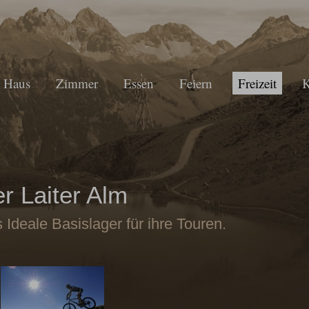
Haus
Zimmer
Essen
Feiern
Freizeit
K
er Laiter Alm
s Ideale Basislager für ihre Touren.