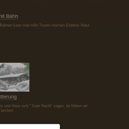
mit Bahn
 Bahnen kann man tolle Touren machen.Erlebnis Natur
ütterung
s und Hase sich " Gute Nacht" sagen, da füttern wir
Tierchen.