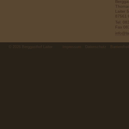
Berggas
Thomas
Laiter 5
87561 
Tel.
08
Fax 08
info@la
© 2026 Berggasthof Laiter
Impressum
Datenschutz
Barrierefrei