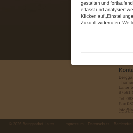
gestalten und fortlaufe
erfasst und analysiert w
Klicken auf „Einstellunge
Zukunft widerrufen. Weit
Konta
Berggas
Thomas
Laiter 5
87561 
Tel.
08
Fax 08
info@la
© 2026 Berggasthof Laiter
Impressum
Datenschutz
Barrierefrei