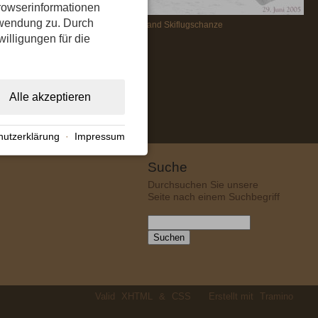
rowserinformationen
erwendung zu. Durch
Fuchs Laiter Hand Skiflugschanze
willigungen für die
.
Alle akzeptieren
hutzerklärung
·
Impressum
Suche
Durchsuchen Sie unsere
Seite nach einem Suchbegriff
Valid
XHTML
&
CSS
Erstellt mit
Tramino