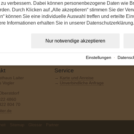
nd zu verbessern. Dabei können personenbezogene Daten wie B
erden. Durch Klicken auf „Alle akzeptieren“ stimmen Sie der V
n“ können Sie eine individuelle Auswahl treffen und erteilte Ein
ere Informationen erhalten Sie in unserer Datenschutzerklärung
Nur notwendige akzeptieren
Einstellungen
·
Datensc
kt
Service
thaus Laiter
→
Karte und Anreise
 Vogler
→
Unverbindliche Anfrage
Oberstdorf
322 4860
322 804 70
iter.de
heit
Sitemap
Glossar
Partner